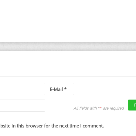
E-Mail *
All fields with “
*
” are required
site in this browser for the next time I comment.