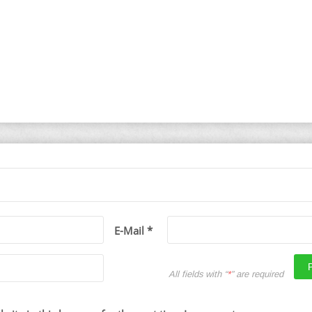
E-Mail *
All fields with “
*
” are required