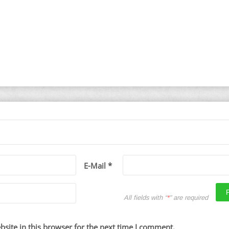
E-Mail *
All fields with “
*
” are required
site in this browser for the next time I comment.