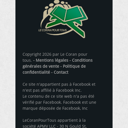
Copyright 2026 par Le Coran pour
tous.
- Mentions légales
- Conditions
générales de vente
- Politique de
confidentialité
- Contact
Ce site n'appartient pas à Facebook et
n'est pas affilié à Facebook Inc.
Le contenu de ce site web n'a pas été
vérifié par Facebook. Facebook est une
marque déposée de Facebook, Inc
LeCoranPourTous appartient à la
société APMV LLC - 30 N Gould St,