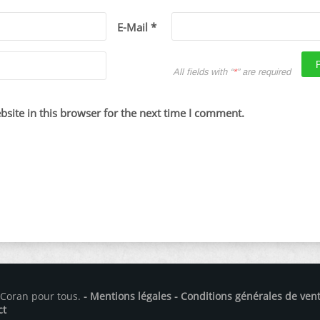
E-Mail *
All fields with “
*
” are required
site in this browser for the next time I comment.
 Coran pour tous.
- Mentions légales
- Conditions générales de ven
ct